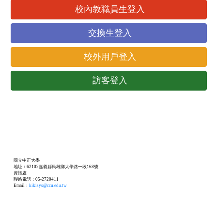
校內教職員生登入
交換生登入
校外用戶登入
訪客登入
國立中正大學
地址：62102嘉義縣民雄鄉大學路一段168號
資訊處
聯絡電話：05-2720411
Email：
kikisys@ccu.edu.tw